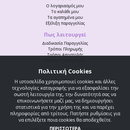
Ο λογαριασμός μου
Το καλάθι μου
Τα αγαπημένα μου
Εξέλιξη παραγγελίας
Πως λειτουργεί
Διαδικασία Παραγγελίας
Τρόποι Πληρωμής
Τρόποι Αποστολής
Πολιτική επιστροφών
Πολιτική Cookies
Tserepis.gr
Η εταιρεία
Η ιστοσελίδα χρησιμοποιεί cookies και άλλες
Συχνές ερωτήσεις
τεχνολογίες καταγραφής για να εξασφαλίσει την
Συμβουλές
σωστή λειτουργία της, την δυνατότητά σας να
Sitemap
επικοινωνήσετε μαζί μας, να δημιουργήσει
στατιστικά για την χρήση της και να παρέχει
Επικοινωνία
πληροφορίες από τρίτους. Πατήστε ρυθμίσεις για
Εθνάρχου Μακαρίου 48,
να επιλέξετε ποια cookies θα αποδεχθείτε.
164-52 Αργυρούπολη
ΠΕΡΙΣΣΟΤΕΡΑ
Τηλ.: 210 9954643, Fax:210 9916410