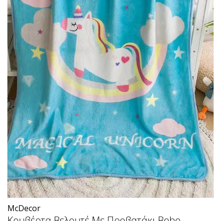
McDecor
Κουβέρτα Βελουτέ Με Προβατάκι Bebe