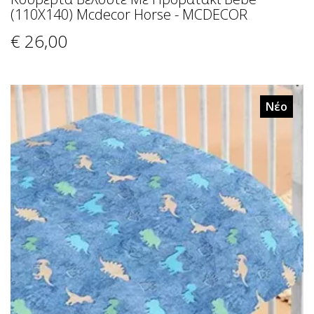
(110X140) Mcdecor Horse - MCDECOR
€ 26
,00
Νέο