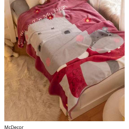
McDecor