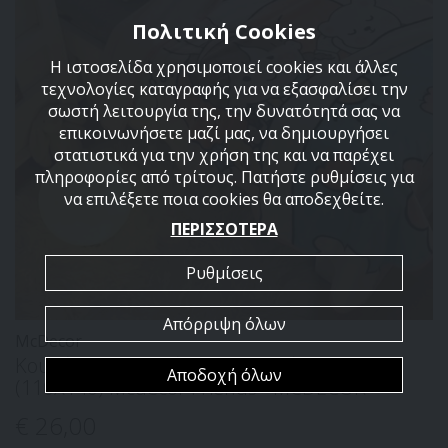
Πολιτική Cookies
Η ιστοσελίδα χρησιμοποιεί cookies και άλλες
τεχνολογίες καταγραφής για να εξασφαλίσει την
σωστή λειτουργία της, την δυνατότητά σας να
επικοινωνήσετε μαζί μας, να δημιουργήσει
στατιστικά για την χρήση της και να παρέχει
πληροφορίες από τρίτους. Πατήστε ρυθμίσεις για
να επιλέξετε ποια cookies θα αποδεχθείτε.
ΠΕΡΙΣΣΟΤΕΡΑ
Ρυθμίσεις
Απόρριψη όλων
McDecor
Κουβέρτα Βελουτέ Με Προβατάκι Bebe
Αποδοχή όλων
(110X140) Mcdecor Friends - MCDECOR
€ 26
,00