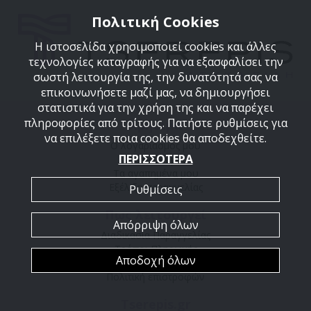
Πολιτική Cookies
Η ιστοσελίδα χρησιμοποιεί cookies και άλλες
τεχνολογίες καταγραφής για να εξασφαλίσει την
σωστή λειτουργία της, την δυνατότητά σας να
επικοινωνήσετε μαζί μας, να δημιουργήσει
στατιστικά για την χρήση της και να παρέχει
πληροφορίες από τρίτους. Πατήστε ρυθμίσεις για
Χρήσιμα
να επιλέξετε ποια cookies θα αποδεχθείτε.
Ο λογαριασμός μου
ΠΕΡΙΣΣΟΤΕΡΑ
Το καλάθι μου
Τα αγαπημένα μου
Εξέλιξη παραγγελίας
Ρυθμίσεις
Πως λειτουργεί
Απόρριψη όλων
Διαδικασία Παραγγελίας
Τρόποι Πληρωμής
Αποδοχή όλων
Τρόποι Αποστολής
Πολιτική επιστροφών
Tserepis.gr