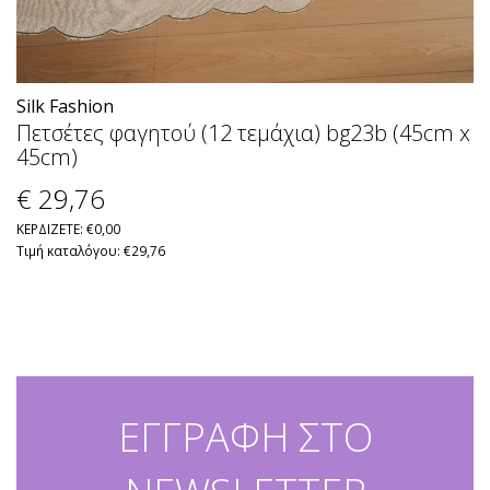
Silk Fashion
Πετσέτες φαγητού (12 τεμάχια) bg23b (45cm x
45cm)
€ 29
,76
ΚΕΡΔΙΖΕΤΕ: €0,00
Τιμή καταλόγου: €29,76
ΕΓΓΡΑΦΗ ΣΤΟ