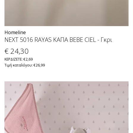
Homeline
ΝΕΧΤ 5016 RΑΥΑS ΚΑΠΑ ΒΕΒΕ CΙΕL - Γκρι
€ 24
,30
ΚΕΡΔΙΖΕΤΕ: €2,69
Τιμή καταλόγου: €26,99