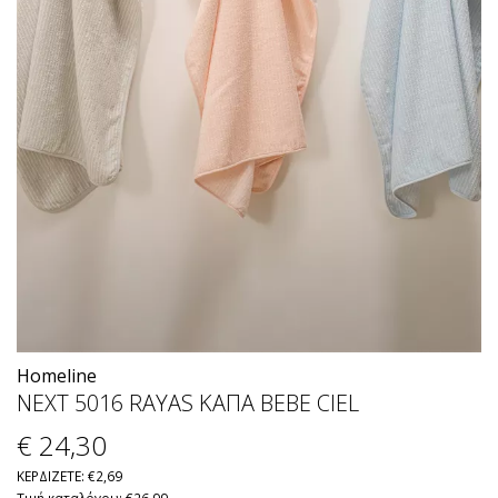
Homeline
ΝΕΧΤ 5016 RΑΥΑS ΚΑΠΑ ΒΕΒΕ CΙΕL
€ 24
,30
ΚΕΡΔΙΖΕΤΕ: €2,69