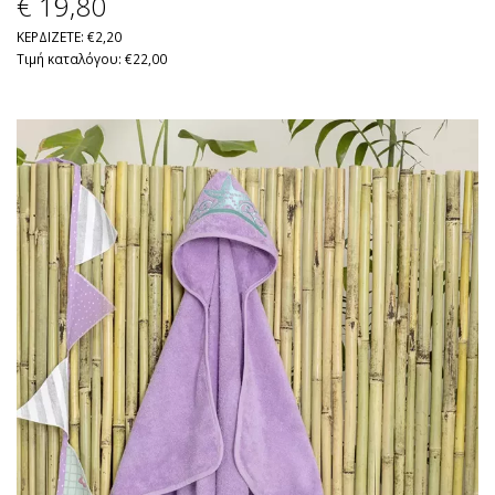
€ 19
,80
ΚΕΡΔΙΖΕΤΕ: €2,20
Τιμή καταλόγου: €22,00