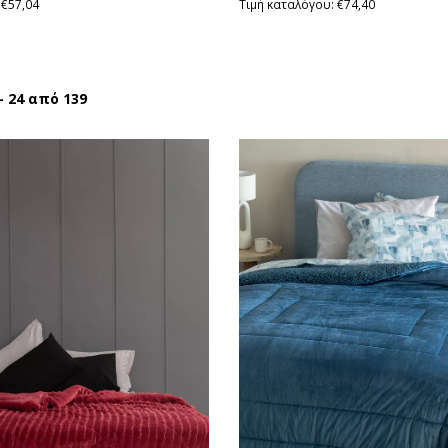
 €57,04
Τιμή καταλόγου: €74,40
- 24 από 139