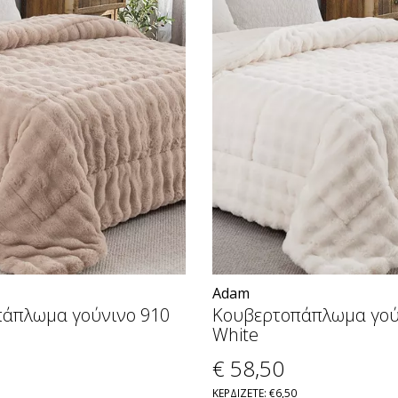
Adam
άπλωμα γούνινο 910
Κουβερτοπάπλωμα γού
White
€ 58
,50
ΚΕΡΔΙΖΕΤΕ: €6,50