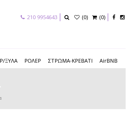
210 9954643
(0)
(0)
Ρ/ΞΥΛΑ
ΡΟΛΕΡ
ΣΤΡΩΜΑ-ΚΡΕΒΑΤΙ
AirBNB
α
α