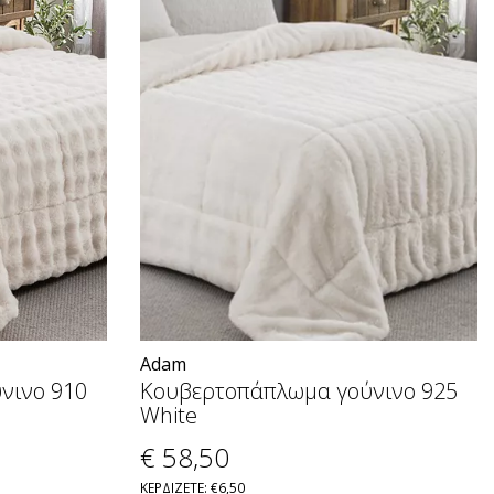
Adam
νινο 910
Κουβερτοπάπλωμα γούνινο 925
White
€ 58
,50
ΚΕΡΔΙΖΕΤΕ: €6,50