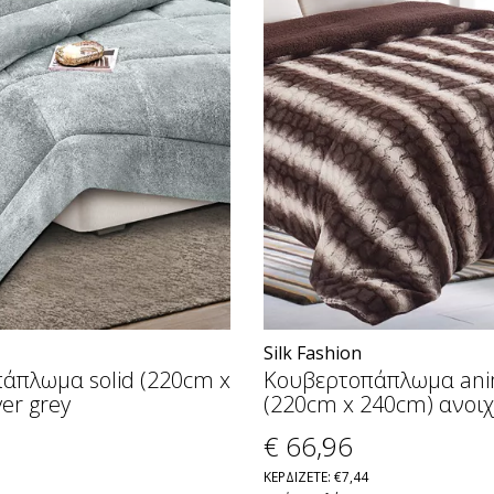
Silk Fashion
άπλωμα solid (220cm x
Κουβερτοπάπλωμα ani
ver grey
(220cm x 240cm) ανοιχ
€ 66
,96
ΚΕΡΔΙΖΕΤΕ: €7,44