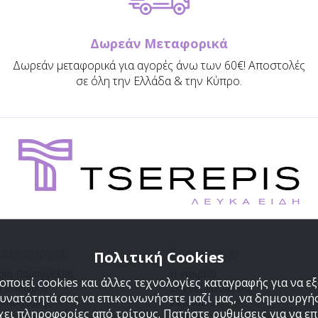
Δωρεάν Μεταφορικά
Δωρεάν μεταφορικά για αγορές άνω των 60€! Αποστολές
σε όλη την Ελλάδα & την Κύπρο.
ειτουργεί
Tserepis.gr
Πολιτική Cookies
σία Παραγγελίας
Η εταιρεία
ποιεί cookies και άλλες τεχνολογίες καταγραφής για να 
 Πληρωμής
Συχνές ερωτήσεις
δυνατότητά σας να επικοινωνήσετε μαζί μας, να δημιουργήσ
 Αποστολής
Συμβουλές
χει πληροφορίες από τρίτους. Πατήστε ρυθμίσεις για να επι
ή επιστροφών
Sitemap