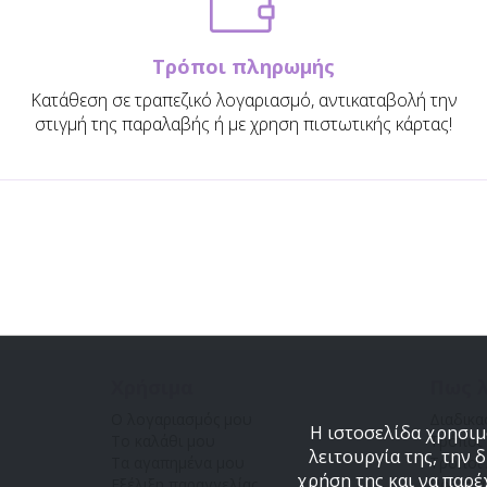
Τρόποι πληρωμής
Κατάθεση σε τραπεζικό λογαριασμό, αντικαταβολή την
στιγμή της παραλαβής ή με χρηση πιστωτικής κάρτας!
Χρήσιμα
Πως λ
Ο λογαριασμός μου
Διαδικα
Η ιστοσελίδα χρησιμο
Το καλάθι μου
Τρόποι
λειτουργία της, την 
Τα αγαπημένα μου
Τρόποι
χρήση της και να παρέ
Εξέλιξη παραγγελίας
Πολιτικ