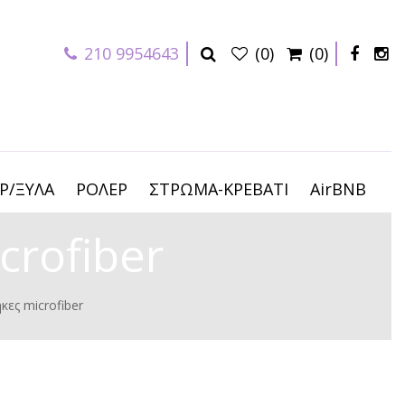
210 9954643
(0)
(0)
Ρ/ΞΥΛΑ
ΡΟΛΕΡ
ΣΤΡΩΜΑ-ΚΡΕΒΑΤΙ
AirBNB
crofiber
κες microfiber