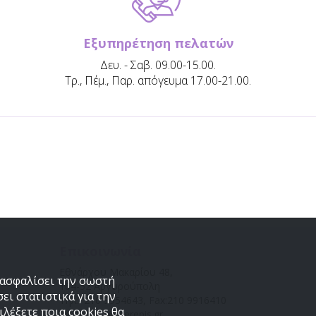
Εξυπηρέτηση πελατών
Δευ. - Σαβ. 09.00-15.00.
Τρ., Πέμ., Παρ. απόγευμα 17.00-21.00.
Επικοινωνία
Εθνάρχου Μακαρίου 48,
εξασφαλίσει την σωστή
164-52 Αργυρούπολη
ει στατιστικά για την
Τηλ.: 210 9954643, Fax:210 9916410
λέξετε ποια cookies θα
Email: info@tserepis.gr